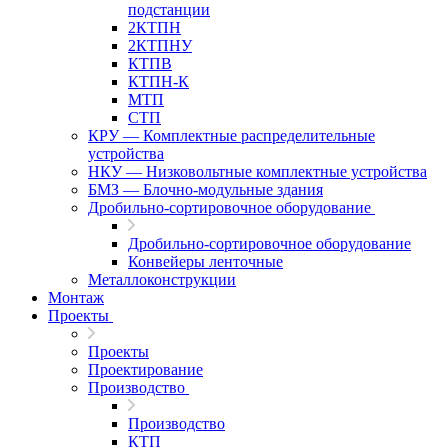
подстанции
2КТПН
2КТПНУ
КТПВ
КТПН-К
МТП
СТП
КРУ — Комплектные распределительные
устройства
НКУ — Низковольтные комплектные устройства
БМЗ — Блочно-модульные здания
Дробильно-сортировочное оборудование
Дробильно-сортировочное оборудование
Конвейеры ленточные
Металлоконструкции
Монтаж
Проекты
Проекты
Проектирование
Производство
Производство
КТП