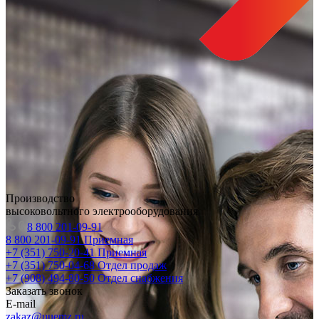
Производство
высоковольтного электрооборудования
8 800 201-09-91
8 800 201-09-91
Приемная
+7 (351) 750-20-41
Приемная
+7 (351) 750-04-68
Отдел продаж
+7 (908) 494-80-50
Отдел снабжения
Заказать звонок
E-mail
zakaz@uuemz.ru