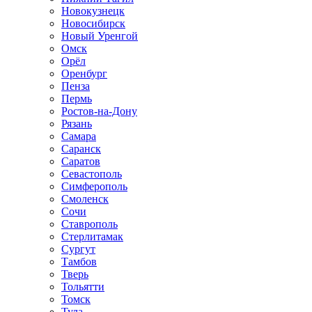
Новокузнецк
Новосибирск
Новый Уренгой
Омск
Орёл
Оренбург
Пенза
Пермь
Ростов-на-Дону
Рязань
Самара
Саранск
Саратов
Севастополь
Симферополь
Смоленск
Сочи
Ставрополь
Стерлитамак
Сургут
Тамбов
Тверь
Тольятти
Томск
Тула