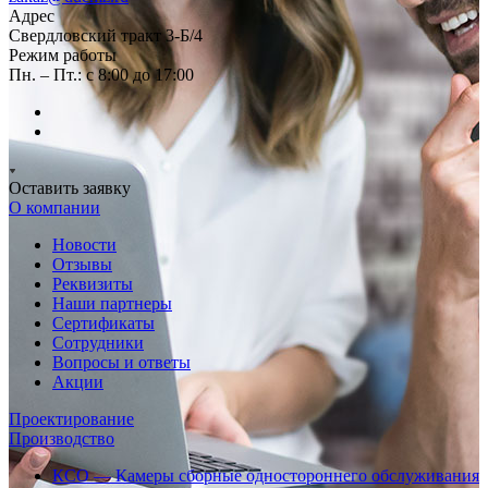
Адрес
Свердловский тракт 3-Б/4
Режим работы
Пн. – Пт.: с 8:00 до 17:00
Оставить заявку
О компании
Новости
Отзывы
Реквизиты
Наши партнеры
Сертификаты
Сотрудники
Вопросы и ответы
Акции
Проектирование
Производство
КСО — Камеры сборные одностороннего обслуживания