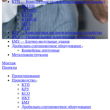
КТП — Комплектные трансформаторные подстанции
2КТПН
2КТПНУ
КТПВ
КТПН-К
МТП
СТП
КРУ — Комплектные распределительные устройства
НКУ — Низковольтные комплектные устройства
БМЗ — Блочно-модульные здания
Дробильно-сортировочное оборудование
Конвейеры ленточные
Металлоконструкции
Монтаж
Проекты
Проектирование
Производство
КТП
КРУ
КСО
НКУ
БМЗ
Дробильно-сортировочное оборудование